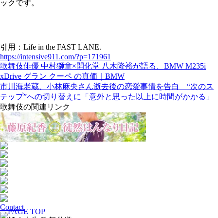
ックです。
引用：Life in the FAST LANE.
https://intensive911.com/?p=171961
歌舞伎俳優 中村獅童×開化堂 八木隆裕が語る、BMW M235i
xDrive グラン クーペ の真価｜BMW
市川海老蔵、小林麻央さん逝去後の恋愛事情を告白 “次のス
テップ”への切り替えに「意外と思った以上に時間がかかる」
歌舞伎の関連リンク
Contact