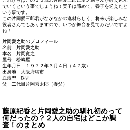
これからはこの１５歳の片岡愛三郎に愛之助さんが教え込ん
でいくという事でしょうね！実子は諦めて、養子を迎えたと
いう事です。
この片岡愛三郎君がなかなかの逸材らしく、将来が楽しみな
役者さんでもありますので、いつか舞台を見てみたいですよ
ね！
片岡愛之助のプロフィール
名前 片岡愛之助
本名 片岡寛之
屋号 松嶋屋
生年月日 １９７２年３月４日（４７歳）
出身地 大阪府堺市
血液型 B型
父 二代目片岡秀太郎（養父）
藤原紀香と片岡愛之助の馴れ初めって
何だったの？２人の自宅はどこか調
査！のまとめ