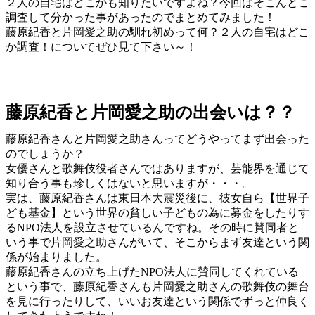
２人の自宅はどこかも知りたいですよね？今回はそこんとこ
調査して分かった事があったのでまとめてみました！
藤原紀香と片岡愛之助の馴れ初めって何？２人の自宅はどこ
か調査！についてぜひ見て下さい～！
藤原紀香と片岡愛之助の出会いは？？
藤原紀香さんと片岡愛之助さんってどうやってまず出会った
のでしょうか？
女優さんと歌舞伎役者さんではありますが、芸能界を通じて
知り合う事も珍しくはないと思いますが・・・。
実は、藤原紀香さんは東日本大震災後に、彼女自ら【世界子
ども基金】という世界の貧しい子どもの為に募金をしたりす
るNPO法人を設立させているんですね。その時に賛同者と
いう事で片岡愛之助さんがいて、そこからまず友達という関
係が始まりました。
藤原紀香さんの立ち上げたNPO法人に賛同してくれている
という事で、藤原紀香さんも片岡愛之助さんの歌舞伎の舞台
を見に行ったりして、いいお友達という関係でずっと仲良く