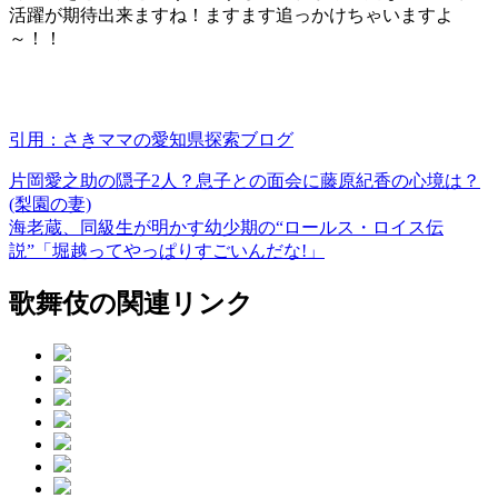
活躍が期待出来ますね！ますます追っかけちゃいますよ
～！！
引用：さきママの愛知県探索ブログ
片岡愛之助の隠子2人？息子との面会に藤原紀香の心境は？
(梨園の妻)
海老蔵、同級生が明かす幼少期の“ロールス・ロイス伝
説”「堀越ってやっぱりすごいんだな!」
歌舞伎の関連リンク