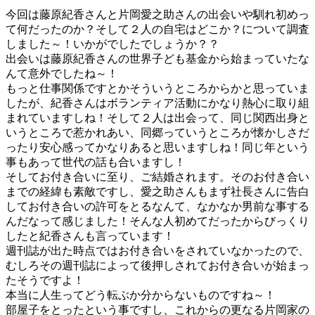
今回は藤原紀香さんと片岡愛之助さんの出会いや馴れ初めっ
て何だったのか？そして２人の自宅はどこか？について調査
しました～！いかがでしたでしょうか？？
出会いは藤原紀香さんの世界子ども基金から始まっていたな
んて意外でしたね～！
もっと仕事関係ですとかそういうところからかと思っていま
したが、紀香さんはボランティア活動にかなり熱心に取り組
まれていますしね！そして２人は出会って、同じ関西出身と
いうところで惹かれあい、同郷っていうところが懐かしさだ
ったり安心感ってかなりあると思いますしね！同じ年という
事もあって世代の話も合いますし！
そしてお付き合いに至り、ご結婚されます。そのお付き合い
までの経緯も素敵ですし、愛之助さんもまず社長さんに告白
してお付き合いの許可をとるなんて、なかなか男前な事する
んだなって感じました！そんな人初めてだったからびっくり
したと紀香さんも言っています！
週刊誌が出た時点ではお付き合いをされていなかったので、
むしろその週刊誌によって後押しされてお付き合いが始まっ
たそうですよ！
本当に人生ってどう転ぶか分からないものですね～！
部屋子をとったという事ですし、これからの更なる片岡家の