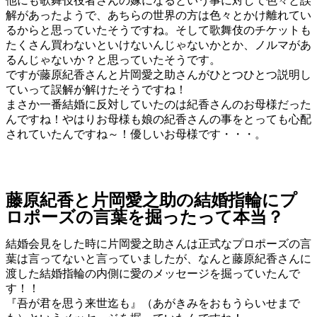
他にも歌舞伎役者さんの嫁になるという事に対して色々と誤
解があったようで、あちらの世界の方は色々とかけ離れてい
るからと思っていたそうですね。そして歌舞伎のチケットも
たくさん買わないといけないんじゃないかとか、ノルマがあ
るんじゃないか？と思っていたそうです。
ですが藤原紀香さんと片岡愛之助さんがひとつひとつ説明し
ていって誤解が解けたそうですね！
まさか一番結婚に反対していたのは紀香さんのお母様だった
んですね！やはりお母様も娘の紀香さんの事をとっても心配
されていたんですね～！優しいお母様です・・・。
藤原紀香と片岡愛之助の結婚指輪にプ
ロポーズの言葉を掘ったって本当？
結婚会見をした時に片岡愛之助さんは正式なプロポーズの言
葉は言ってないと言っていましたが、なんと藤原紀香さんに
渡した結婚指輪の内側に愛のメッセージを掘っていたんで
す！！
『吾が君を思う来世迄も』（あがきみをおもうらいせまで