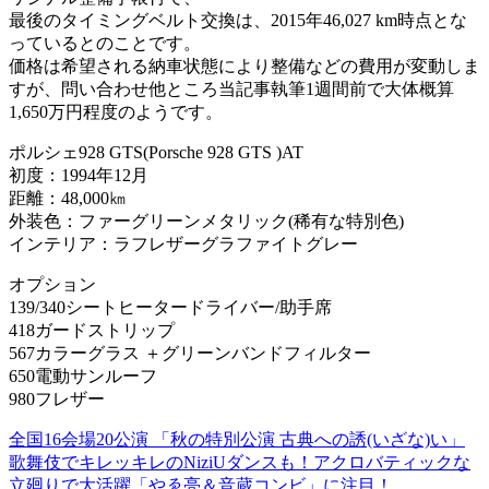
最後のタイミングベルト交換は、2015年46,027 km時点とな
っているとのことです。
価格は希望される納車状態により整備などの費用が変動しま
すが、問い合わせ他ところ当記事執筆1週間前で大体概算
1,650万円程度のようです。
ポルシェ928 GTS(Porsche 928 GTS )AT
初度：1994年12月
距離：48,000㎞
外装色：ファーグリーンメタリック(稀有な特別色)
インテリア：ラフレザーグラファイトグレー
オプション
139/340シートヒータードライバー/助手席
418ガードストリップ
567カラーグラス ＋グリーンバンドフィルター
650電動サンルーフ
980フレザー
全国16会場20公演 「秋の特別公演 古典への誘(いざな)い」
歌舞伎でキレッキレのNiziUダンスも！アクロバティックな
立廻りで大活躍「やゑ亮＆音蔵コンビ」に注目！