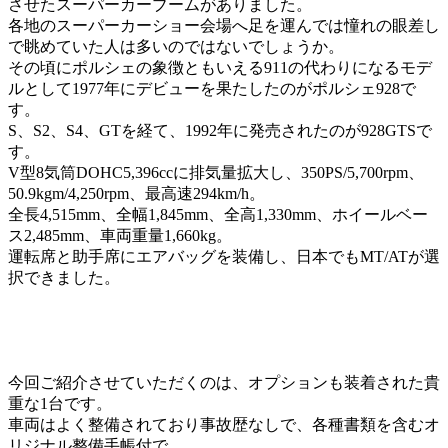
させたスーパーカーブームがありました。
各地のスーパーカーショー会場へ足を運んでは憧れの眼差し
で眺めていた人は多いのではないでしょうか。
その頃にポルシェの象徴ともいえる911の代わりになるモデ
ルとして1977年にデビューを果たしたのがポルシェ928で
す。
S、S2、S4、GTを経て、1992年に発売されたのが928GTSで
す。
V型8気筒DOHC5,396ccに排気量拡大し、350PS/5,700rpm、
50.9kgm/4,250rpm、最高速294km/h。
全長4,515mm、全幅1,845mm、全高1,330mm、ホイールベー
ス2,485mm、車両重量1,660kg。
運転席と助手席にエアバッグを装備し、日本でもMT/ATが選
択できました。
今回ご紹介させていただくのは、オプションも装着された貴
重な1台です。
車両はよく整備されており事故歴なしで、各種書類を含むオ
リジナル整備手帳付で、