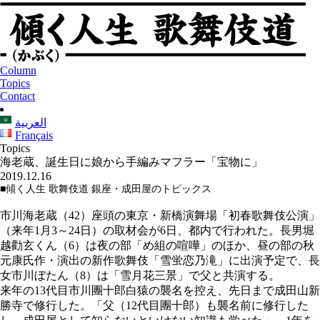
Column
Topics
Contact
العربية
Français
Topics
海老蔵、誕生日に娘から手編みマフラー「宝物に」
2019.12.16
■傾く人生 歌舞伎道 銀座・成田屋のトピックス
市川海老蔵（42）座頭の東京・新橋演舞場「初春歌舞伎公演」
（来年1月3～24日）の取材会が6日、都内で行われた。長男堀
越勸玄くん（6）は夜の部「め組の喧嘩」のほか、昼の部の秋
元康氏作・演出の新作歌舞伎「雪蛍恋乃滝」に出演予定で、長
女市川ぼたん（8）は「雪月花三景」で父と共演する。
来年の13代目市川團十郎白猿の襲名を控え、先日まで成田山新
勝寺で修行した。「父（12代目團十郎）も襲名前に修行した