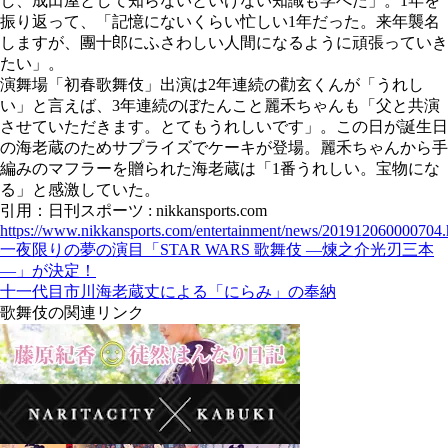
し、成田屋として知らないといけない知識も学べた」。1年を
振り返って、「記憶にないくらい忙しい1年だった。来年襲名
しますが、團十郎にふさわしい人間になるように頑張っていき
たい」。
演舞場「初春歌舞伎」出演は2年連続の勸玄くんが「うれし
い」と言えば、3年連続のぼたんこと麗禾ちゃんも「父と共演
させていただきます。とてもうれしいです」。この日が誕生日
の海老蔵のためサプライズでケーキが登場。麗禾ちゃんから手
編みのマフラーを贈られた海老蔵は「1番うれしい。宝物にな
る」と感激していた。
引用：日刊スポーツ : nikkansports.com
https://www.nikkansports.com/entertainment/news/201912060000704.
一夜限りの夢の演目「STAR WARS 歌舞伎 —煉之介光刃三本
—」が決定！
十一代目市川海老蔵丈による「にらみ」の奉納
歌舞伎の関連リンク