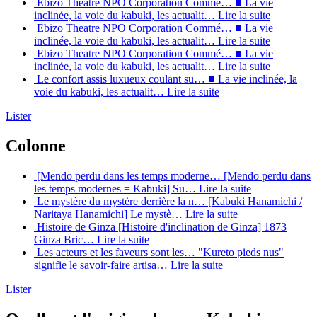
Ebizo Theatre NPO Corporation Commé…
■ La vie
inclinée, la voie du kabuki, les actualit…
Lire la suite
Ebizo Theatre NPO Corporation Commé…
■ La vie
inclinée, la voie du kabuki, les actualit…
Lire la suite
Ebizo Theatre NPO Corporation Commé…
■ La vie
inclinée, la voie du kabuki, les actualit…
Lire la suite
Le confort assis luxueux coulant su…
■ La vie inclinée, la
voie du kabuki, les actualit…
Lire la suite
Lister
Colonne
[Mendo perdu dans les temps moderne…
[Mendo perdu dans
les temps modernes = Kabuki] Su…
Lire la suite
Le mystère du mystère derrière la n…
[Kabuki Hanamichi /
Naritaya Hanamichi] Le mystè…
Lire la suite
Histoire de Ginza
[Histoire d'inclination de Ginza] 1873
Ginza Bric…
Lire la suite
Les acteurs et les faveurs sont les…
"Kureto pieds nus"
signifie le savoir-faire artisa…
Lire la suite
Lister