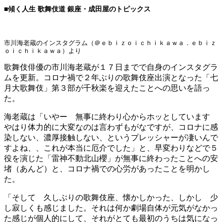
■傾く人生 歌舞伎道 銀座・成田屋のトピックス
市川海老蔵のインスタグラム（＠ｅｂｉｚｏｉｃｈｉｋａｗａ．ｅｂｉｚ
ｏｉｃｈｉｋａｗａ）より
歌舞伎俳優の市川海老蔵が１７日までで自身のインスタグラ
ムを更新。コロナ禍で２年ぶりの歌舞伎座出演となった「七
月大歌舞伎」第３部が千秋楽を迎えたことへの思いを語っ
た。
海老蔵は「いやー 無事に終わり心からホッとしています
やはり体力的に大変なのは言わずもがなですが、コロナに感
染しない、濃厚接触しない、というプレッシャーが凄いんで
すよね、、これが本当に厄介でした」と、早変わりなどで５
役を演じた「雷神不動北山櫻」が無事に終わったことへの安
堵（あんど）と、コロナ禍での心労があったことを明かし
た。
「そして 久しぶりの歌舞伎座、懐かしかった、しかし 少
し寂しくも感じました。それは何か劇場自体が元気がなかっ
た感じが個人的にして、それがとても最初のうちは気になっ