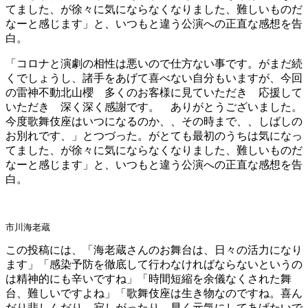
てました、が徐々に気にならなくなりました、難しいものだ
なーと感じます」と、いつもと違う公演への正直な感想を告
白。
「コロナと演劇の相性は悪いので仕方ない事です。がまだ続
くでしょうし、諸手をあげて喜べない自分もいますが、今回
の雷神不動北山櫻 多くのお客様に見ていただき 応援して
いただき 深く深く感謝です。 ありがとうございました。
今度歌舞伎座はいつになるのか、、その時まで、、しばしの
お別れです、」とつづった。がとても最初のうちは気になっ
てました、が徐々に気にならなくなりました、難しいものだ
なーと感じます」と、いつもと違う公演への正直な感想を告
白。
市川海老蔵
この投稿には、「海老蔵さんのお舞台は、日々の活力になり
ます」「感染予防を徹底して行わなければならないというの
は精神的にも辛いですね」「時間短縮を余儀なくされた舞
台、難しいですよね」「歌舞伎座は生き物なのですね。喜ん
だり悲しんだり、寂しがったり。早く元気にしてあげたいで