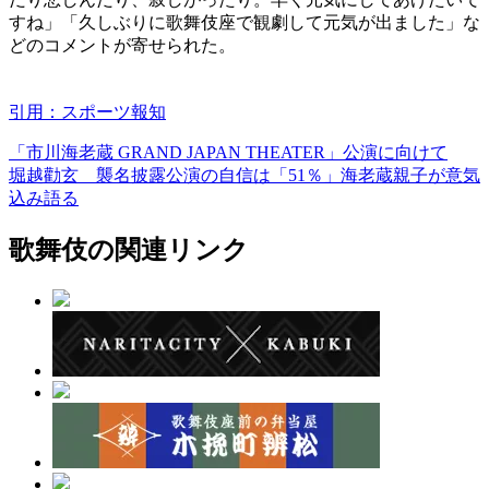
すね」「久しぶりに歌舞伎座で観劇して元気が出ました」な
どのコメントが寄せられた。
引用：スポーツ報知
「市川海老蔵 GRAND JAPAN THEATER」公演に向けて
堀越勸玄 襲名披露公演の自信は「51％」海老蔵親子が意気
込み語る
歌舞伎の関連リンク